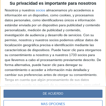
Su privacidad es importante para nosotros
rellenos en casa: receta fácil y
Nosotros y nuestros
socios
almacenamos y/o accedemos a
deliciosa
información en un dispositivo, como cookies, y procesamos
datos personales, como identificadores únicos e información
estándar enviada por un dispositivo para publicidad y contenido
Espacio Publicitario
personalizado, medición de publicidad y contenido,
investigación de audiencia y desarrollo de servicios.
Con su
permiso, nosotros y nuestros socios podemos utilizar datos de
localización geográfica precisa e identificación mediante las
características de dispositivos. Puede hacer clic para otorgarnos
su consentimiento a nosotros y a nuestros 1733 socios para
que llevemos a cabo el procesamiento previamente descrito. De
forma alternativa, puede hacer clic para denegar su
consentimiento o acceder a información más detallada y
cambiar sus preferencias antes de otorgar su consentimiento.
Diario Perfil
Caras
Noticias
Fortuna
Tenga en cuenta que algún procesamiento de sus datos
personales puede no requerir de su consentimiento, pero usted
Hombre
Weekend
Parabrisas
Supercampo
tiene el derecho de rechazar tal procesamiento. Sus
Look
Luz
Mía
Lunateen
Break
BATimes
DE ACUERDO
preferencias se aplicarán solo a este sitio web. Puede cambiar
sus preferencias o retirar su consentimiento en cualquier
MÁS OPCIONES
momento volviendo a este sitio y haciendo clic en el botón