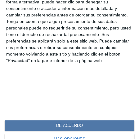
Sylvia Earle: la mujer que lidera la
forma alternativa, puede hacer clic para denegar su
defensa de los océanos a sus 89 años
consentimiento o acceder a información más detallada y
cambiar sus preferencias antes de otorgar su consentimiento.
A sus casi 90 años, Sylvia Earle continúa liderando la
Tenga en cuenta que algún procesamiento de sus datos
defensa de los océanos con una convicción intacta.
personales puede no requerir de su consentimiento, pero usted
Pionera en la exploración submarina, fundadora de
tiene el derecho de rechazar tal procesamiento. Sus
Mission Blue e inspiración para toda una generación de
preferencias se aplicarán solo a este sitio web. Puede cambiar
científicas y activistas, su legado demuestra que
sus preferencias o retirar su consentimiento en cualquier
proteger el planeta también es un acto de amor y
momento volviendo a este sitio y haciendo clic en el botón
"Privacidad" en la parte inferior de la página web.
persistencia.
DE ACUERDO