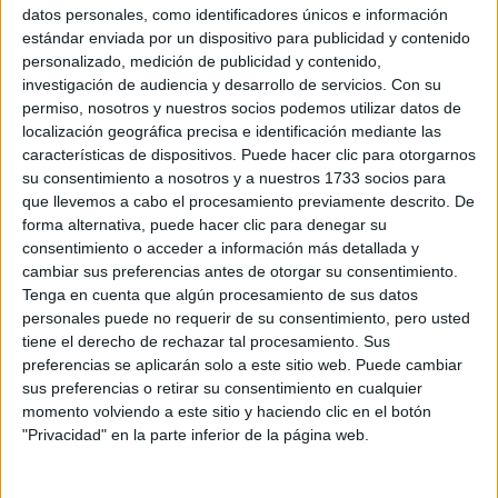
Todo sobre “El aire vacilaba a su
datos personales, como identificadores únicos e información
alrededor”, la muestra que celebra el
estándar enviada por un dispositivo para publicidad y contenido
personalizado, medición de publicidad y contenido,
arte latinoamericano femenino
investigación de audiencia y desarrollo de servicios.
Con su
permiso, nosotros y nuestros socios podemos utilizar datos de
El Museo de Artes Plásticas Eduardo Sívori fue escenario
localización geográfica precisa e identificación mediante las
de una noche que fusionó moda, arte y feminidades
características de dispositivos. Puede hacer clic para otorgarnos
diversas. La exposición “El aire vacilaba a su alrededor”
su consentimiento a nosotros y a nuestros 1733 socios para
reúne a once artistas latinoamericanas que invitan a
que llevemos a cabo el procesamiento previamente descrito. De
repensar el territorio desde una mirada poética y
forma alternativa, puede hacer clic para denegar su
colectiva.
consentimiento o acceder a información más detallada y
cambiar sus preferencias antes de otorgar su consentimiento.
Por Murilo Brito
Tenga en cuenta que algún procesamiento de sus datos
personales puede no requerir de su consentimiento, pero usted
tiene el derecho de rechazar tal procesamiento. Sus
preferencias se aplicarán solo a este sitio web. Puede cambiar
sus preferencias o retirar su consentimiento en cualquier
momento volviendo a este sitio y haciendo clic en el botón
"Privacidad" en la parte inferior de la página web.