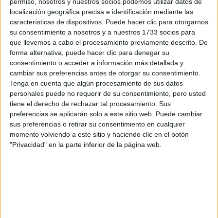
permiso, nosotros y nuestros socios podemos utilizar datos de
localización geográfica precisa e identificación mediante las
GTZA: JENNIFER HASLOP
características de dispositivos. Puede hacer clic para otorgarnos
su consentimiento a nosotros y a nuestros 1733 socios para
Una de tus colaboraciones
que llevemos a cabo el procesamiento previamente descrito. De
más emblemáticas fue con
forma alternativa, puede hacer clic para denegar su
consentimiento o acceder a información más detallada y
Charly García, ¿cómo surgió
cambiar sus preferencias antes de otorgar su consentimiento.
Tenga en cuenta que algún procesamiento de sus datos
esta alianza y qué
personales puede no requerir de su consentimiento, pero usted
aprendiste de trabajar con
tiene el derecho de rechazar tal procesamiento. Sus
preferencias se aplicarán solo a este sitio web. Puede cambiar
él?
sus preferencias o retirar su consentimiento en cualquier
momento volviendo a este sitio y haciendo clic en el botón
- Con Charly todo comenzó por una admiración mutua y por
"Privacidad" en la parte inferior de la página web.
el enamoramiento del trabajo que uno hacía del otro. Yo
estaba profundamente impactada por su música desde la
primera vez que lo escuché. Me dio vuelta la cabeza; me
pareció un artista extraordinario. Fue él quien me propuso
trabajar en Bicicleta, algo que jamás me hubiese
imaginado. Este proyecto marcó el inicio de una tercera