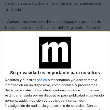
clave, no solo para diseñar, sino también para desarrollar
mi mirada.
- Aunque cada disciplina tiene su lenguaje, el proceso de
trabajo suele ser similar: parte del dibujo, continúa con la
producción del vestuario, la supervisión, las pruebas y
ajustes, hasta llegar al estreno.
Su privacidad es importante para nosotros
Nosotros y nuestros
socios
almacenamos y/o accedemos a
información en un dispositivo, como cookies, y procesamos
datos personales, como identificadores únicos e información
estándar enviada por un dispositivo para publicidad y contenido
personalizado, medición de publicidad y contenido,
investigación de audiencia y desarrollo de servicios.
Con su