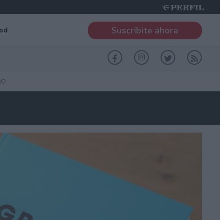
Suscribite ahora
od
RO