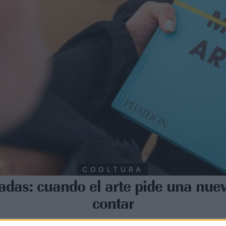
COOLTURA
adas: cuando el arte pide una nue
contar