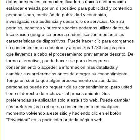
datos personales, como identificadores únicos e información
estándar enviada por un dispositivo para publicidad y contenido
personalizado, medición de publicidad y contenido,
investigación de audiencia y desarrollo de servicios.
Con su
GET THE LOOK
16-03-2026 12:00
permiso, nosotros y nuestros socios podemos utilizar datos de
Cómo copiar el estilo minimalista y
localización geográfica precisa e identificación mediante las
elegante de Carolyn Bessette
características de dispositivos. Puede hacer clic para otorgarnos
Kennedy: 7 looks fáciles para la
su consentimiento a nosotros y a nuestros 1733 socios para
que llevemos a cabo el procesamiento previamente descrito. De
oficina y el fin de semana
forma alternativa, puede hacer clic para denegar su
El ícono de estilo de los años 90 convirtió el minimalismo
consentimiento o acceder a información más detallada y
cambiar sus preferencias antes de otorgar su consentimiento.
en sinónimo de elegancia. Estas ideas de looks
Tenga en cuenta que algún procesamiento de sus datos
demuestran cómo adaptar su estética sofisticada,
personales puede no requerir de su consentimiento, pero usted
cómoda y atemporal al día a día, desde la oficina hasta el
tiene el derecho de rechazar tal procesamiento. Sus
fin de semana.
preferencias se aplicarán solo a este sitio web. Puede cambiar
sus preferencias o retirar su consentimiento en cualquier
momento volviendo a este sitio y haciendo clic en el botón
"Privacidad" en la parte inferior de la página web.