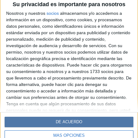
Su privacidad es importante para nosotros
meteoros Líridas este abril:
Nosotros y nuestros
socios
almacenamos y/o accedemos a
consejos y horarios clave
información en un dispositivo, como cookies, y procesamos
datos personales, como identificadores únicos e información
estándar enviada por un dispositivo para publicidad y contenido
Espacio Publicitario
personalizado, medición de publicidad y contenido,
investigación de audiencia y desarrollo de servicios.
Con su
permiso, nosotros y nuestros socios podemos utilizar datos de
localización geográfica precisa e identificación mediante las
características de dispositivos. Puede hacer clic para otorgarnos
su consentimiento a nosotros y a nuestros 1733 socios para
que llevemos a cabo el procesamiento previamente descrito. De
forma alternativa, puede hacer clic para denegar su
consentimiento o acceder a información más detallada y
cambiar sus preferencias antes de otorgar su consentimiento.
Diario Perfil
Caras
Noticias
Fortuna
Tenga en cuenta que algún procesamiento de sus datos
personales puede no requerir de su consentimiento, pero usted
Hombre
Weekend
Parabrisas
Supercampo
tiene el derecho de rechazar tal procesamiento. Sus
Look
Luz
Mía
Lunateen
Break
BATimes
DE ACUERDO
preferencias se aplicarán solo a este sitio web. Puede cambiar
sus preferencias o retirar su consentimiento en cualquier
MÁS OPCIONES
momento volviendo a este sitio y haciendo clic en el botón