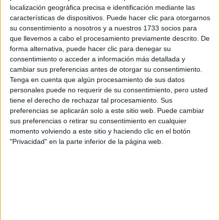
localización geográfica precisa e identificación mediante las
características de dispositivos. Puede hacer clic para otorgarnos
su consentimiento a nosotros y a nuestros 1733 socios para
ENTREVISTA
10-01-2026 08:02
que llevemos a cabo el procesamiento previamente descrito. De
Jennifer Garner sobre el wellness, el
forma alternativa, puede hacer clic para denegar su
consentimiento o acceder a información más detallada y
trabajo y el comienzo de un año
cambiar sus preferencias antes de otorgar su consentimiento.
poderoso
Tenga en cuenta que algún procesamiento de sus datos
personales puede no requerir de su consentimiento, pero usted
Jennifer Garner es una de esas raras figuras de Hollywood
tiene el derecho de rechazar tal procesamiento. Sus
que combinan profundidad actoral, cercanía y una firme
preferencias se aplicarán solo a este sitio web. Puede cambiar
decisión de mantener su vida privada lejos del ruido. A
sus preferencias o retirar su consentimiento en cualquier
punto de regresar a la pantalla con la segunda
momento volviendo a este sitio y haciendo clic en el botón
temporada del thriller de Apple The Last Thing He Told
"Privacidad" en la parte inferior de la página web.
Me, la actriz ganadora del Globo de Oro reflexiona junto a
Emily Cronin sobre cómo la última década la transformó y
por qué hoy se siente más fuerte que nunca.