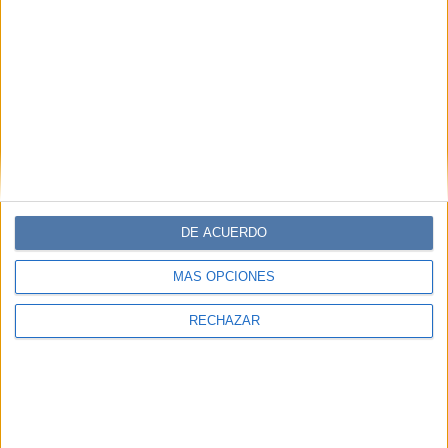
con la línea de productos de Aniston que cumple 4 años.
Por Sara González Velásquez
DE ACUERDO
MÁS OPCIONES
RECHAZAR
MODA
16-09-2024 17:54