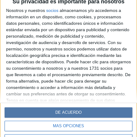
Su privacidad es importante para nosotros
de Javier Saiach en la SAC
Nosotros y nuestros
socios
almacenamos y/o accedemos a
información en un dispositivo, como cookies, y procesamos
datos personales, como identificadores únicos e información
Espacio Publicitario
estándar enviada por un dispositivo para publicidad y contenido
personalizado, medición de publicidad y contenido,
investigación de audiencia y desarrollo de servicios.
Con su
permiso, nosotros y nuestros socios podemos utilizar datos de
localización geográfica precisa e identificación mediante las
características de dispositivos. Puede hacer clic para otorgarnos
su consentimiento a nosotros y a nuestros 1731 socios para
que llevemos a cabo el procesamiento previamente descrito. De
forma alternativa, puede hacer clic para denegar su
consentimiento o acceder a información más detallada y
Diario Perfil
Caras
Noticias
Fortuna
cambiar sus preferencias antes de otorgar su consentimiento.
Tenga en cuenta que algún procesamiento de sus datos
Hombre
Weekend
Parabrisas
Supercampo
personales puede no requerir de su consentimiento, pero usted
Look
Luz
Mía
Lunateen
Break
BATimes
DE ACUERDO
tiene el derecho de rechazar tal procesamiento. Sus
preferencias se aplicarán solo a este sitio web. Puede cambiar
MÁS OPCIONES
sus preferencias o retirar su consentimiento en cualquier
© Perfil.com 2006-2019 - Todos los derechos reservados
momento volviendo a este sitio y haciendo clic en el botón
Registro de Propiedad Intelectual: Nro. 5346433