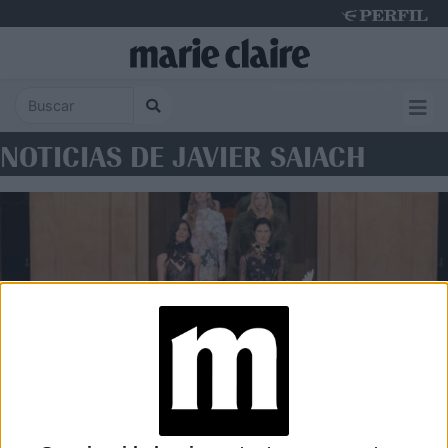
Thursday 6 de August de 2026
NOTICIAS DE JAVIER SAIACH
MODA
Las mejores fotos del desfile