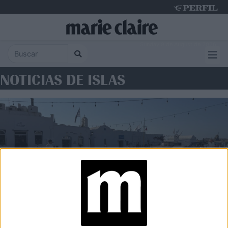
Sunday 9 de August de 2026
NOTICIAS DE ISLAS
VIAJES
Islas Cícladas: qué ver en