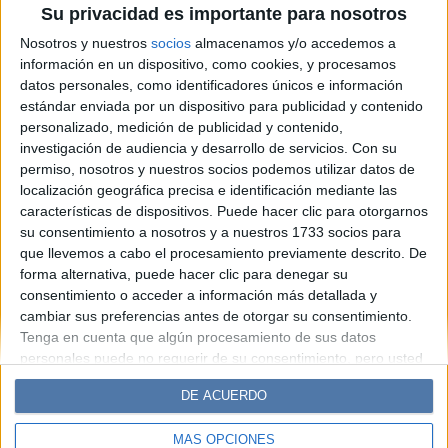
Su privacidad es importante para nosotros
Santorini, Paros, Ios y Naxos,
Nosotros y nuestros
socios
almacenamos y/o accedemos a
las joyas del mar Egeo
información en un dispositivo, como cookies, y procesamos
datos personales, como identificadores únicos e información
estándar enviada por un dispositivo para publicidad y contenido
Espacio Publicitario
personalizado, medición de publicidad y contenido,
investigación de audiencia y desarrollo de servicios.
Con su
permiso, nosotros y nuestros socios podemos utilizar datos de
localización geográfica precisa e identificación mediante las
características de dispositivos. Puede hacer clic para otorgarnos
su consentimiento a nosotros y a nuestros 1733 socios para
que llevemos a cabo el procesamiento previamente descrito. De
forma alternativa, puede hacer clic para denegar su
consentimiento o acceder a información más detallada y
cambiar sus preferencias antes de otorgar su consentimiento.
Diario Perfil
Caras
Noticias
Fortuna
Tenga en cuenta que algún procesamiento de sus datos
personales puede no requerir de su consentimiento, pero usted
Hombre
Weekend
Parabrisas
Supercampo
tiene el derecho de rechazar tal procesamiento. Sus
Look
Luz
Mía
Lunateen
Break
BATimes
DE ACUERDO
preferencias se aplicarán solo a este sitio web. Puede cambiar
sus preferencias o retirar su consentimiento en cualquier
MÁS OPCIONES
momento volviendo a este sitio y haciendo clic en el botón