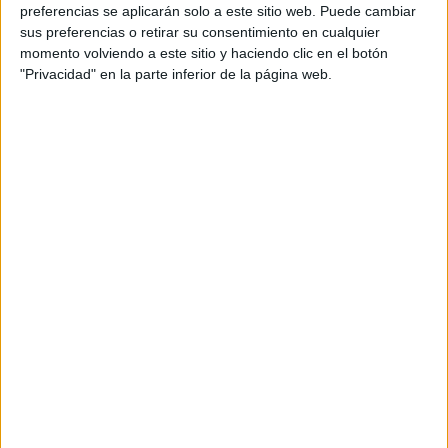
preferencias se aplicarán solo a este sitio web. Puede cambiar
sus preferencias o retirar su consentimiento en cualquier
momento volviendo a este sitio y haciendo clic en el botón
"Privacidad" en la parte inferior de la página web.
BELLEZA
13-12-2024 08:02
Estos son los aliados de la rutina de
skincare de verano
Las texturas ligeras, una buena hidratación, el uso de
antioxidantes y la protección solar son los pilares para el
cuidado de la piel en verano. Simplificar la rutina y elegir
aliados como los serums concentrados son las claves de
la temporada.