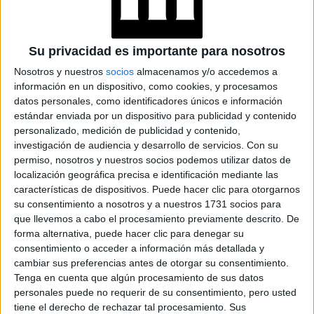
Ácido glicólico, salicílico e
hialurónico: qué hace cada uno y
cómo usarlos en tu rutina
Su privacidad es importante para nosotros
Los ácidos se volvieron aliados clave en el cuidado de la
Nosotros y nuestros
socios
almacenamos y/o accedemos a
piel, pero no todos funcionan igual ni sirven para lo mismo.
información en un dispositivo, como cookies, y procesamos
El glicólico exfolia, el salicílico purifica y el hialurónico
datos personales, como identificadores únicos e información
hidrata en profundidad. Cuándo usarlos, cómo
estándar enviada por un dispositivo para publicidad y contenido
combinarlos y qué tener en cuenta según tu tipo de piel.
personalizado, medición de publicidad y contenido,
investigación de audiencia y desarrollo de servicios.
Con su
permiso, nosotros y nuestros socios podemos utilizar datos de
localización geográfica precisa e identificación mediante las
características de dispositivos. Puede hacer clic para otorgarnos
su consentimiento a nosotros y a nuestros 1731 socios para
que llevemos a cabo el procesamiento previamente descrito. De
forma alternativa, puede hacer clic para denegar su
consentimiento o acceder a información más detallada y
cambiar sus preferencias antes de otorgar su consentimiento.
Tenga en cuenta que algún procesamiento de sus datos
personales puede no requerir de su consentimiento, pero usted
tiene el derecho de rechazar tal procesamiento. Sus