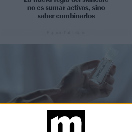
no es sumar activos, sino
saber combinarlos
Espacio Publicitario
BELLEZA
04-06-2025 11:26