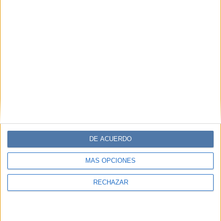
PERSONAJES
11-03-2025 15:19
Hailey Bieber reveló su técnica "viral"
de maquillaje para levantar la mirada
En su último tutorial, la modelo y empresaria comparte
los productos clave y su método paso a paso para realzar
los rasgos sin esfuerzo. Aprende cómo aplicar contorno,
corrector y máscara de pestañas estratégicamente para
un efecto lifting sin cirugía.
DE ACUERDO
MÁS OPCIONES
RECHAZAR