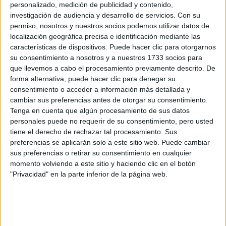
El tutorial definitivo de Hailey Bieber
personalizado, medición de publicidad y contenido,
para llevar los labios rojos más
investigación de audiencia y desarrollo de servicios.
Con su
permiso, nosotros y nuestros socios podemos utilizar datos de
deseados esta Navidad
localización geográfica precisa e identificación mediante las
La influencer y empresaria compartió con sus seguidores
características de dispositivos. Puede hacer clic para otorgarnos
un paso a paso indispensable para lucir tus labios rojo
su consentimiento a nosotros y a nuestros 1733 socios para
que llevemos a cabo el procesamiento previamente descrito. De
glossy que reviven en Navidad.
forma alternativa, puede hacer clic para denegar su
consentimiento o acceder a información más detallada y
cambiar sus preferencias antes de otorgar su consentimiento.
Tenga en cuenta que algún procesamiento de sus datos
personales puede no requerir de su consentimiento, pero usted
tiene el derecho de rechazar tal procesamiento. Sus
preferencias se aplicarán solo a este sitio web. Puede cambiar
sus preferencias o retirar su consentimiento en cualquier
momento volviendo a este sitio y haciendo clic en el botón
"Privacidad" en la parte inferior de la página web.