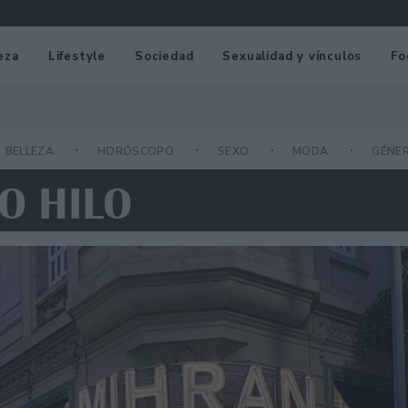
eza
Lifestyle
Sociedad
Sexualidad y vínculos
Fo
BELLEZA
HORÓSCOPO
SEXO
MODA
GÉNE
O HILO