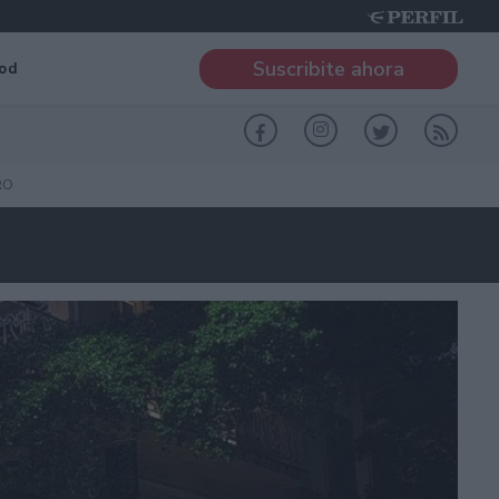
Suscribite ahora
od
RO