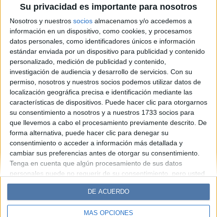
Su privacidad es importante para nosotros
silenciosa de no tener el
Nosotros y nuestros
socios
almacenamos y/o accedemos a
celular a mano
información en un dispositivo, como cookies, y procesamos
datos personales, como identificadores únicos e información
estándar enviada por un dispositivo para publicidad y contenido
Espacio Publicitario
personalizado, medición de publicidad y contenido,
investigación de audiencia y desarrollo de servicios.
Con su
permiso, nosotros y nuestros socios podemos utilizar datos de
localización geográfica precisa e identificación mediante las
características de dispositivos. Puede hacer clic para otorgarnos
su consentimiento a nosotros y a nuestros 1733 socios para
que llevemos a cabo el procesamiento previamente descrito. De
forma alternativa, puede hacer clic para denegar su
consentimiento o acceder a información más detallada y
cambiar sus preferencias antes de otorgar su consentimiento.
Diario Perfil
Caras
Noticias
Fortuna
Tenga en cuenta que algún procesamiento de sus datos
personales puede no requerir de su consentimiento, pero usted
Hombre
Weekend
Parabrisas
Supercampo
tiene el derecho de rechazar tal procesamiento. Sus
Look
Luz
Mía
Lunateen
Break
BATimes
DE ACUERDO
preferencias se aplicarán solo a este sitio web. Puede cambiar
sus preferencias o retirar su consentimiento en cualquier
MÁS OPCIONES
momento volviendo a este sitio y haciendo clic en el botón