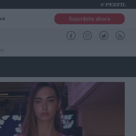
Suscribite ahora
od
RO