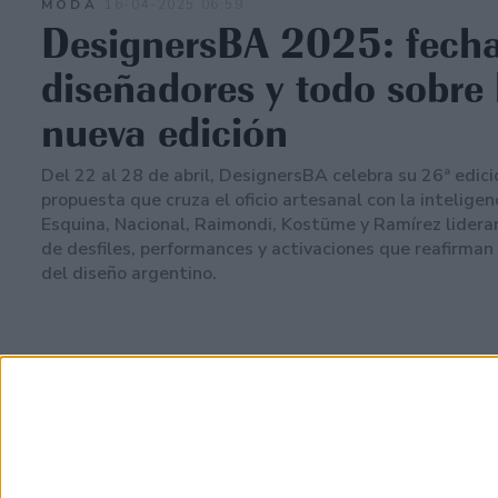
MODA
16-04-2025 06:59
DesignersBA 2025: fecha
diseñadores y todo sobre 
nueva edición
Del 22 al 28 de abril, DesignersBA celebra su 26ª edic
propuesta que cruza el oficio artesanal con la inteligenci
Esquina, Nacional, Raimondi, Kostüme y Ramírez lider
de desfiles, performances y activaciones que reafirman
del diseño argentino.