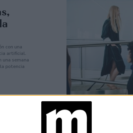
s,
la
ión con una
a artificial.
an una semana
 la potencia