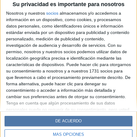
Su privacidad es importante para nosotros
criar hijos en equilibrio entre
Nosotros y nuestros
socios
almacenamos y/o accedemos a
lo digital y lo analógico
información en un dispositivo, como cookies, y procesamos
datos personales, como identificadores únicos e información
estándar enviada por un dispositivo para publicidad y contenido
Espacio Publicitario
personalizado, medición de publicidad y contenido,
investigación de audiencia y desarrollo de servicios.
Con su
permiso, nosotros y nuestros socios podemos utilizar datos de
localización geográfica precisa e identificación mediante las
características de dispositivos. Puede hacer clic para otorgarnos
su consentimiento a nosotros y a nuestros 1731 socios para
que llevemos a cabo el procesamiento previamente descrito. De
forma alternativa, puede hacer clic para denegar su
consentimiento o acceder a información más detallada y
cambiar sus preferencias antes de otorgar su consentimiento.
Diario Perfil
Caras
Noticias
Fortuna
Tenga en cuenta que algún procesamiento de sus datos
personales puede no requerir de su consentimiento, pero usted
Hombre
Weekend
Parabrisas
Supercampo
tiene el derecho de rechazar tal procesamiento. Sus
Look
Luz
Mía
Lunateen
Break
BATimes
DE ACUERDO
preferencias se aplicarán solo a este sitio web. Puede cambiar
sus preferencias o retirar su consentimiento en cualquier
MÁS OPCIONES
momento volviendo a este sitio y haciendo clic en el botón