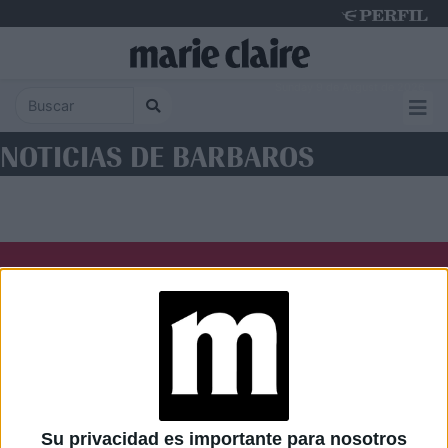
Sunday 9 de August de 2026
NOTICIAS DE BARBAROS
Diario Perfil
Caras
Noticias
Fortuna
Hombre
Weekend
Parabrisas
Supercampo
Su privacidad es importante para nosotros