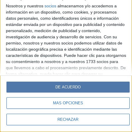
Look
Luz
Mía
Lunateen
Break
BATimes
Nosotros y nuestros
socios
almacenamos y/o accedemos a
información en un dispositivo, como cookies, y procesamos
© Perfil.com 2006-2019 - Todos los derechos reservados
datos personales, como identificadores únicos e información
Registro de Propiedad Intelectual: Nro. 5346433
estándar enviada por un dispositivo para publicidad y contenido
personalizado, medición de publicidad y contenido,
investigación de audiencia y desarrollo de servicios.
Con su
permiso, nosotros y nuestros socios podemos utilizar datos de
localización geográfica precisa e identificación mediante las
características de dispositivos. Puede hacer clic para otorgarnos
su consentimiento a nosotros y a nuestros 1733 socios para
que llevemos a cabo el procesamiento previamente descrito. De
forma alternativa, puede hacer clic para denegar su
consentimiento o acceder a información más detallada y
cambiar sus preferencias antes de otorgar su consentimiento.
DE ACUERDO
Tenga en cuenta que algún procesamiento de sus datos
personales puede no requerir de su consentimiento, pero usted
MÁS OPCIONES
tiene el derecho de rechazar tal procesamiento. Sus
preferencias se aplicarán solo a este sitio web. Puede cambiar
sus preferencias o retirar su consentimiento en cualquier
RECHAZAR
momento volviendo a este sitio y haciendo clic en el botón
"Privacidad" en la parte inferior de la página web.