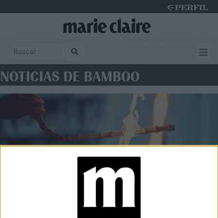
Monday 10 de August de 2026
NOTICIAS DE BAMBOO
GRAN REPORTAJE
El nacimiento de un ícono: así