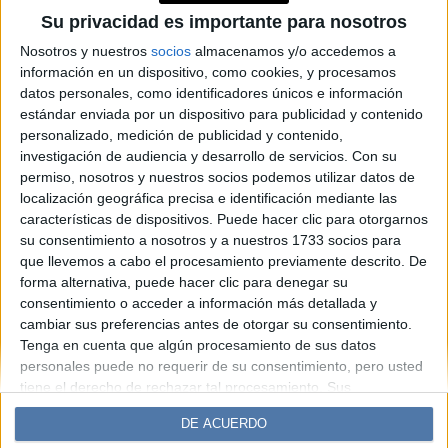
se creó el bolso Gucci
Su privacidad es importante para nosotros
Bamboo que se adapta a
Nosotros y nuestros
socios
almacenamos y/o accedemos a
información en un dispositivo, como cookies, y procesamos
todos los looks
datos personales, como identificadores únicos e información
estándar enviada por un dispositivo para publicidad y contenido
personalizado, medición de publicidad y contenido,
Espacio Publicitario
investigación de audiencia y desarrollo de servicios.
Con su
permiso, nosotros y nuestros socios podemos utilizar datos de
localización geográfica precisa e identificación mediante las
características de dispositivos. Puede hacer clic para otorgarnos
su consentimiento a nosotros y a nuestros 1733 socios para
que llevemos a cabo el procesamiento previamente descrito. De
forma alternativa, puede hacer clic para denegar su
consentimiento o acceder a información más detallada y
cambiar sus preferencias antes de otorgar su consentimiento.
Tenga en cuenta que algún procesamiento de sus datos
Diario Perfil
Caras
Noticias
Fortuna
personales puede no requerir de su consentimiento, pero usted
Hombre
Weekend
Parabrisas
Supercampo
tiene el derecho de rechazar tal procesamiento. Sus
preferencias se aplicarán solo a este sitio web. Puede cambiar
Look
Luz
Mía
Lunateen
Break
BATimes
DE ACUERDO
sus preferencias o retirar su consentimiento en cualquier