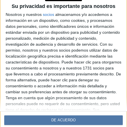
por qué cada vez más
Su privacidad es importante para nosotros
personas cuestionan las
Nosotros y nuestros
socios
almacenamos y/o accedemos a
información en un dispositivo, como cookies, y procesamos
campañas del orgullo
datos personales, como identificadores únicos e información
estándar enviada por un dispositivo para publicidad y contenido
personalizado, medición de publicidad y contenido,
Espacio Publicitario
investigación de audiencia y desarrollo de servicios.
Con su
permiso, nosotros y nuestros socios podemos utilizar datos de
localización geográfica precisa e identificación mediante las
características de dispositivos. Puede hacer clic para otorgarnos
su consentimiento a nosotros y a nuestros 1731 socios para
que llevemos a cabo el procesamiento previamente descrito. De
forma alternativa, puede hacer clic para denegar su
consentimiento o acceder a información más detallada y
cambiar sus preferencias antes de otorgar su consentimiento.
Tenga en cuenta que algún procesamiento de sus datos
Diario Perfil
Caras
Noticias
Fortuna
personales puede no requerir de su consentimiento, pero usted
Hombre
Weekend
Parabrisas
Supercampo
tiene el derecho de rechazar tal procesamiento. Sus
preferencias se aplicarán solo a este sitio web. Puede cambiar
Look
Luz
Mía
Lunateen
Break
BATimes
DE ACUERDO
sus preferencias o retirar su consentimiento en cualquier