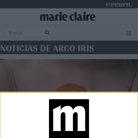
Thursday 6 de August de 2026
NOTICIAS DE ARCO IRIS
SOCIEDAD
Qué es el rainbowwashing y