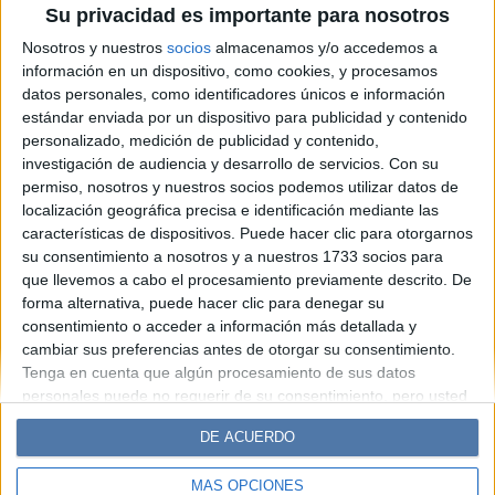
Su privacidad es importante para nosotros
siempre: Brigitte Bardot y la
Nosotros y nuestros
socios
almacenamos y/o accedemos a
defensa de los animales
información en un dispositivo, como cookies, y procesamos
datos personales, como identificadores únicos e información
estándar enviada por un dispositivo para publicidad y contenido
Espacio Publicitario
personalizado, medición de publicidad y contenido,
investigación de audiencia y desarrollo de servicios.
Con su
permiso, nosotros y nuestros socios podemos utilizar datos de
localización geográfica precisa e identificación mediante las
características de dispositivos. Puede hacer clic para otorgarnos
su consentimiento a nosotros y a nuestros 1733 socios para
que llevemos a cabo el procesamiento previamente descrito. De
forma alternativa, puede hacer clic para denegar su
consentimiento o acceder a información más detallada y
cambiar sus preferencias antes de otorgar su consentimiento.
Diario Perfil
Caras
Noticias
Fortuna
Tenga en cuenta que algún procesamiento de sus datos
personales puede no requerir de su consentimiento, pero usted
Hombre
Weekend
Parabrisas
Supercampo
tiene el derecho de rechazar tal procesamiento. Sus
Look
Luz
Mía
Lunateen
Break
BATimes
DE ACUERDO
preferencias se aplicarán solo a este sitio web. Puede cambiar
sus preferencias o retirar su consentimiento en cualquier
MÁS OPCIONES
momento volviendo a este sitio y haciendo clic en el botón