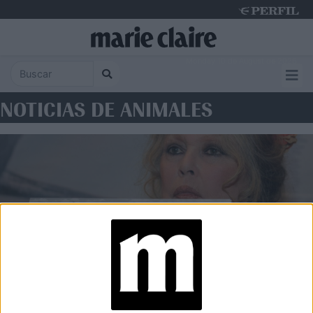
Monday 10 de August de 2026
NOTICIAS DE ANIMALES
SOCIEDAD
La causa que eligió para