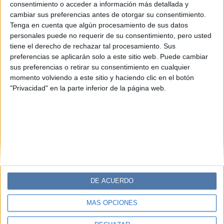
Tus infaltables de Maybelline para un
consentimiento o acceder a información más detallada y
clean look
cambiar sus preferencias antes de otorgar su consentimiento.
Tenga en cuenta que algún procesamiento de sus datos
Rubor, máscara de pestañas, gel de cejas y delineador de
personales puede no requerir de su consentimiento, pero usted
labios: los cuatro productos de la marca con fórmulas
tiene el derecho de rechazar tal procesamiento. Sus
innovadoras, tonos versátiles y acabados de alto impacto
preferencias se aplicarán solo a este sitio web. Puede cambiar
para un look radiante en pocos pasos.
sus preferencias o retirar su consentimiento en cualquier
momento volviendo a este sitio y haciendo clic en el botón
"Privacidad" en la parte inferior de la página web.
DE ACUERDO
MÁS OPCIONES
Diario Perfil
Caras
Noticias
Fortuna