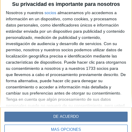
Su privacidad es importante para nosotros
viral con pistacho que arrasa
Nosotros y nuestros
socios
almacenamos y/o accedemos a
en TikTok
información en un dispositivo, como cookies, y procesamos
datos personales, como identificadores únicos e información
estándar enviada por un dispositivo para publicidad y contenido
Espacio Publicitario
personalizado, medición de publicidad y contenido,
investigación de audiencia y desarrollo de servicios.
Con su
permiso, nosotros y nuestros socios podemos utilizar datos de
localización geográfica precisa e identificación mediante las
características de dispositivos. Puede hacer clic para otorgarnos
su consentimiento a nosotros y a nuestros 1733 socios para
que llevemos a cabo el procesamiento previamente descrito. De
forma alternativa, puede hacer clic para denegar su
consentimiento o acceder a información más detallada y
cambiar sus preferencias antes de otorgar su consentimiento.
Diario Perfil
Caras
Noticias
Fortuna
Tenga en cuenta que algún procesamiento de sus datos
personales puede no requerir de su consentimiento, pero usted
Hombre
Weekend
Parabrisas
Supercampo
tiene el derecho de rechazar tal procesamiento. Sus
Look
Luz
Mía
Lunateen
Break
BATimes
DE ACUERDO
preferencias se aplicarán solo a este sitio web. Puede cambiar
sus preferencias o retirar su consentimiento en cualquier
MÁS OPCIONES
momento volviendo a este sitio y haciendo clic en el botón