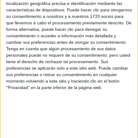
localización geográfica precisa e identificación mediante las
características de dispositivos. Puede hacer clic para otorgarnos
su consentimiento a nosotros y a nuestros 1733 socios para
que llevemos a cabo el procesamiento previamente descrito. De
forma alternativa, puede hacer clic para denegar su
consentimiento o acceder a información más detallada y
ENTREVISTA
04-09-2024 08:02
cambiar sus preferencias antes de otorgar su consentimiento.
La autora de la biografía de Máxima
Tenga en cuenta que algún procesamiento de sus datos
de Holanda: "La reina es muy
personales puede no requerir de su consentimiento, pero usted
pragmática y extremadamente
tiene el derecho de rechazar tal procesamiento. Sus
preferencias se aplicarán solo a este sitio web. Puede cambiar
emocional y apasionada"
sus preferencias o retirar su consentimiento en cualquier
momento volviendo a este sitio y haciendo clic en el botón
La economista neerlandesa Marcia Luyten es la autora de
"Privacidad" en la parte inferior de la página web.
“Máxima: Madre Patria”, el libro en el que se basa la serie
de Max. En esta nota, nos invita a explorar la infancia de
la actual reina consorte de los Países Bajos y a conocer a
fondo la familia que moldeó a la argentina que se
convirtió en una de las figuras más destacadas de la
realeza europea.
Por Francisco Ferreyra