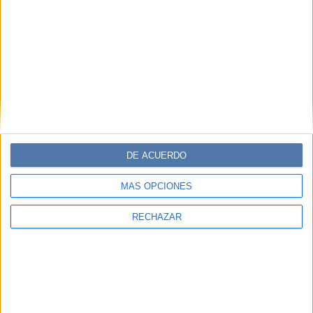
Bajos
La monarca tiene una preferencia por las fragancias
florales con toques cítricos.
DE ACUERDO
MÁS OPCIONES
RECHAZAR
MODA
15-08-2024 14:16