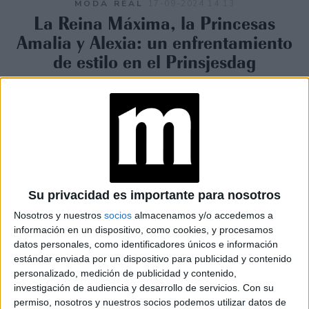
MODA REAL
17-09-2024 14:13
La Reina Máxima, la Princesas
Amalia y Alexia: un enfrentamiento
de estilo en el Prinsjesdag
El rey Guillermo Alejandro quedó en un segundo plano, de
manera positiva, frente a los deslumbrantes atuendos de
gala que usaron su esposa y sus hijas en este día tan
especial.
Su privacidad es importante para nosotros
Nosotros y nuestros
socios
almacenamos y/o accedemos a
información en un dispositivo, como cookies, y procesamos
datos personales, como identificadores únicos e información
estándar enviada por un dispositivo para publicidad y contenido
personalizado, medición de publicidad y contenido,
investigación de audiencia y desarrollo de servicios.
Con su
permiso, nosotros y nuestros socios podemos utilizar datos de