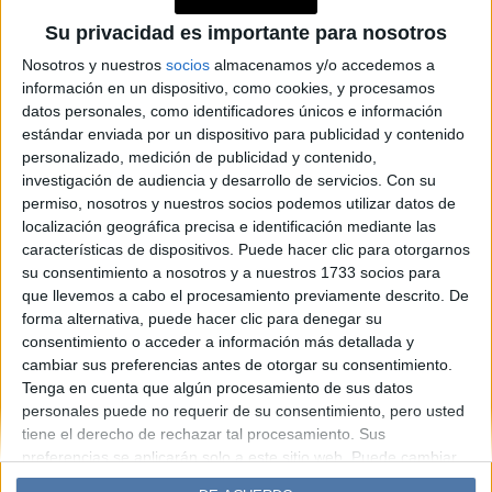
Kardashian en la serie All's
Su privacidad es importante para nosotros
Fair: “Ver a Kim en este nuevo
Nosotros y nuestros
socios
almacenamos y/o accedemos a
rol hizo que nos rindiéramos
información en un dispositivo, como cookies, y procesamos
ante ella"
datos personales, como identificadores únicos e información
estándar enviada por un dispositivo para publicidad y contenido
personalizado, medición de publicidad y contenido,
investigación de audiencia y desarrollo de servicios.
Con su
Espacio Publicitario
permiso, nosotros y nuestros socios podemos utilizar datos de
localización geográfica precisa e identificación mediante las
características de dispositivos. Puede hacer clic para otorgarnos
su consentimiento a nosotros y a nuestros 1733 socios para
que llevemos a cabo el procesamiento previamente descrito. De
forma alternativa, puede hacer clic para denegar su
consentimiento o acceder a información más detallada y
cambiar sus preferencias antes de otorgar su consentimiento.
Tenga en cuenta que algún procesamiento de sus datos
personales puede no requerir de su consentimiento, pero usted
Diario Perfil
Caras
Noticias
Fortuna
tiene el derecho de rechazar tal procesamiento. Sus
Hombre
Weekend
Parabrisas
Supercampo
preferencias se aplicarán solo a este sitio web. Puede cambiar
sus preferencias o retirar su consentimiento en cualquier
Look
Luz
Mía
Lunateen
Break
BATimes