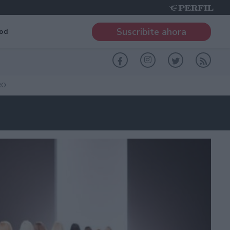
Suscribite ahora
od
RO