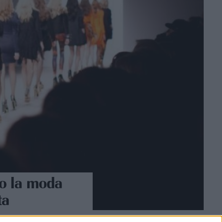
o la moda
ta