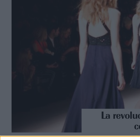
La revol
c