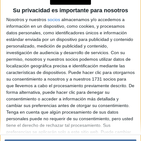
PERSONAJES
Sadie Sink, protagonista de
Su privacidad es importante para nosotros
Stranger Things (Netflix):
Nosotros y nuestros
socios
almacenamos y/o accedemos a
“Cuanto más auténtica, más
información en un dispositivo, como cookies, y procesamos
datos personales, como identificadores únicos e información
linda y segura me siento”
estándar enviada por un dispositivo para publicidad y contenido
personalizado, medición de publicidad y contenido,
investigación de audiencia y desarrollo de servicios.
Con su
Espacio Publicitario
permiso, nosotros y nuestros socios podemos utilizar datos de
localización geográfica precisa e identificación mediante las
características de dispositivos. Puede hacer clic para otorgarnos
su consentimiento a nosotros y a nuestros 1731 socios para
que llevemos a cabo el procesamiento previamente descrito. De
forma alternativa, puede hacer clic para denegar su
consentimiento o acceder a información más detallada y
cambiar sus preferencias antes de otorgar su consentimiento.
Tenga en cuenta que algún procesamiento de sus datos
personales puede no requerir de su consentimiento, pero usted
Diario Perfil
Caras
Noticias
Fortuna
tiene el derecho de rechazar tal procesamiento. Sus
preferencias se aplicarán solo a este sitio web. Puede cambiar
Hombre
Weekend
Parabrisas
Supercampo
sus preferencias o retirar su consentimiento en cualquier