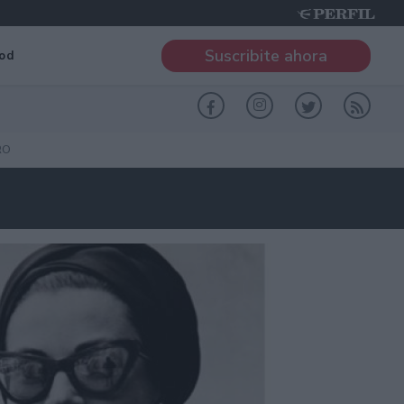
Suscribite ahora
od
RO