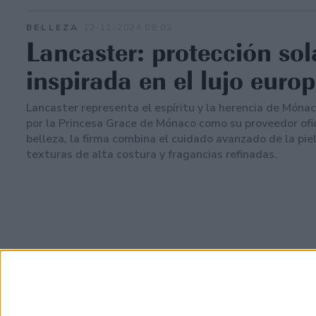
BELLEZA
12-11-2024 08:02
Lancaster: protección sol
inspirada en el lujo euro
Lancaster representa el espíritu y la herencia de Mónac
por la Princesa Grace de Mónaco como su proveedor ofic
belleza, la firma combina el cuidado avanzado de la pie
texturas de alta costura y fragancias refinadas.