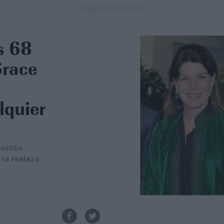
Espacio Publicitario
s 68
Grace
lquier
estilo
 la realeza