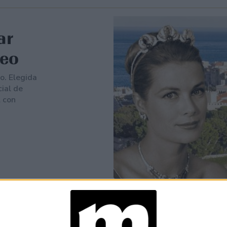
ar
peo
o. Elegida
ial de
l con