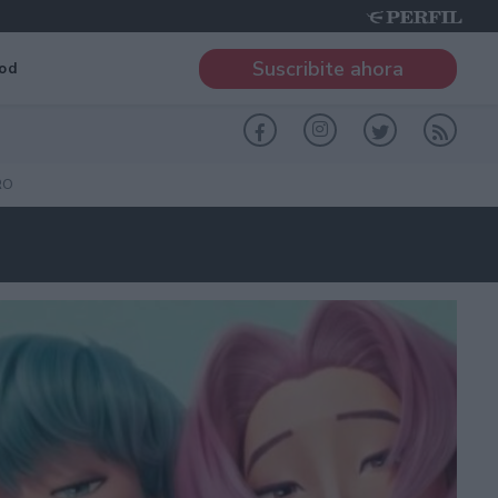
Suscribite ahora
od
RO