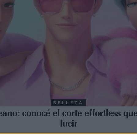
BELLEZA
eano: conocé el corte effortless qu
lucir