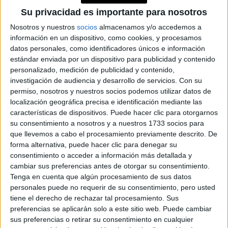
estos tiempos. De hecho, como en la serie, me tocó servir
Su privacidad es importante para nosotros
whisky a los creativos, lo tenían escondido entre unos
Nosotros y nuestros
socios
almacenamos y/o accedemos a
biblioratos. Yo era trainee y necesitaba trabajar, hoy
información en un dispositivo, como cookies, y procesamos
cuento estas historias y no lo puedo creer, pero era así. Lo
datos personales, como identificadores únicos e información
peor es que en ese momento no me parecía mal.
estándar enviada por un dispositivo para publicidad y contenido
-Para afuera todo era brillo, pero por dentro no sería
personalizado, medición de publicidad y contenido,
investigación de audiencia y desarrollo de servicios.
Con su
nada fácil...
permiso, nosotros y nuestros socios podemos utilizar datos de
-Era un ambiente súper machista. Se vivía como algo
localización geográfica precisa e identificación mediante las
natural. Me pasó que me tiraran las hojas de una
características de dispositivos. Puede hacer clic para otorgarnos
su consentimiento a nosotros y a nuestros 1733 socios para
presentación al piso porque consideraban que estaba mal.
que llevemos a cabo el procesamiento previamente descrito. De
Lo tomaba como que las cosas me costaban más no por
forma alternativa, puede hacer clic para denegar su
ser mujer, sino porque estaba aprendiendo. He llorado en
consentimiento o acceder a información más detallada y
baños, pero al mismo tiempo necesitaba la plata, tenía
cambiar sus preferencias antes de otorgar su consentimiento.
que colaborar en mi casa y renunciar no estaba en mis
Tenga en cuenta que algún procesamiento de sus datos
posibilidades.
personales puede no requerir de su consentimiento, pero usted
tiene el derecho de rechazar tal procesamiento. Sus
-Sos mamá de mellizos, ¿cómo te organizaste para
preferencias se aplicarán solo a este sitio web. Puede cambiar
seguir con tu carrera profesional?
sus preferencias o retirar su consentimiento en cualquier