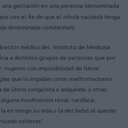
rar una gestación en una persona (denominada
zo con el fin de que el niño/a nacido/a tenga
reja denominada comitente/s.
director médico del Instituto de Medicina
icia a distintos grupos de personas que por
 mujeres con imposibilidad de llevar
gías que lo impidan como malformaciones
ta de útero congénita o adquirida, y otras
lguna insuficiencia renal, cardíaca,
a en riesgo su vida o la del bebé al quedar
rsonas solteras”.