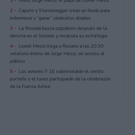
1 -
Murió Jorge Messi, el papá de Lionel Messi
2 -
Caputo y Sturzenegger crean un fondo para
indemnizar y “ganar” sindicatos aliados
3 -
La Rosada busca culpables después de la
derrota en el Senado y recalcula su estrategia
4 -
Lionel Messi llega a Rosario a las 20.30:
velatorio íntimo de Jorge Messi, sin acceso al
público
5 -
Los aviones F 16 sobrevolarán el centro
porteño y el lunes participarán de la celebración
de la Fuerza Aérea