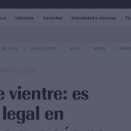
eza
Lifestyle
Sociedad
Sexualidad y vínculos
Fo
BELLEZA
HORÓSCOPO
SEXO
MODA
GÉNE
9-07-2022 09:23
 vientre: es
legal en