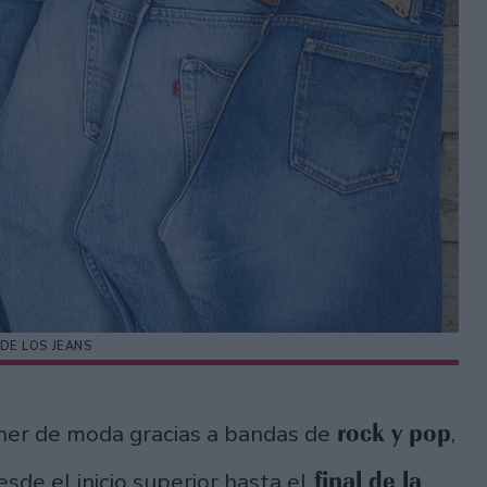
DE LOS JEANS
rock y pop
er de moda gracias a bandas de
,
final de la
sde el inicio superior hasta el