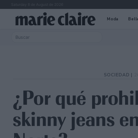
Saturday 8 de August de 2026
Moda
Bell
SOCIEDAD |
2
¿Por qué prohi
skinny jeans e