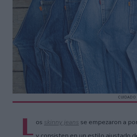
CUIDADO 
L
os
skinny jeans
se empezaron a pon
y consisten en un estilo ajustado de