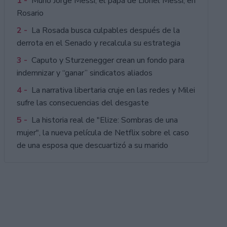
1 -
Murió Jorge Messi, el papá de Lionel Messi, en
Rosario
2 -
La Rosada busca culpables después de la
derrota en el Senado y recalcula su estrategia
3 -
Caputo y Sturzenegger crean un fondo para
indemnizar y “ganar” sindicatos aliados
4 -
La narrativa libertaria cruje en las redes y Milei
sufre las consecuencias del desgaste
5 -
La historia real de "Elize: Sombras de una
mujer", la nueva película de Netflix sobre el caso
de una esposa que descuartizó a su marido