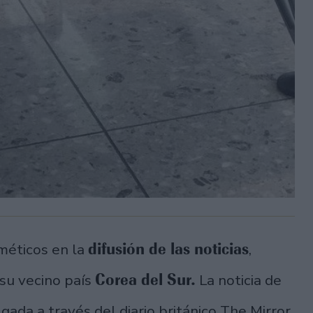
difusión de las noticias
méticos en la
,
Corea del Sur.
su vecino país
La noticia de
lgada a través del diario británico The Mirror,