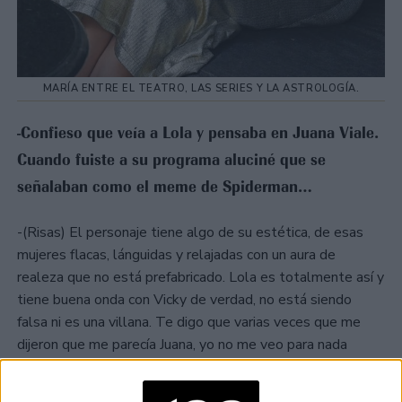
MARÍA ENTRE EL TEATRO, LAS SERIES Y LA ASTROLOGÍA.
-Confieso que veía a Lola y pensaba en Juana Viale.
Cuando fuiste a su programa aluciné que se
señalaban como el meme de Spiderman…
-(Risas) El personaje tiene algo de su estética, de esas
mujeres flacas, lánguidas y relajadas con un aura de
realeza que no está prefabricado. Lola es totalmente así y
tiene buena onda con Vicky de verdad, no está siendo
falsa ni es una villana. Te digo que varias veces que me
dijeron que me parecía Juana, yo no me veo para nada
parecida, un poco me sorprende porque yo no me percibo
así. -Hablando de sorpresas, vos además de actriz sos