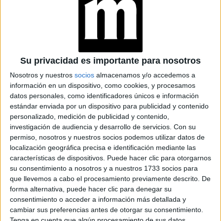
astróloga.
-¿Qué pasa cuando la vida te sorprende con una
profesión que no esperabas?
Su privacidad es importante para nosotros
TAMBIÉN TE PUEDE INTERESAR
Nosotros y nuestros
socios
almacenamos y/o accedemos a
información en un dispositivo, como cookies, y procesamos
CAMILA PERALTA, LA
datos personales, como identificadores únicos e información
ACTRIZ QUE FUE
estándar enviada por un dispositivo para publicidad y contenido
PARTE DE ÉXITOS
personalizado, medición de publicidad y contenido,
COMO SUAVECITA Y
investigación de audiencia y desarrollo de servicios.
Con su
ENVIDIOSA, Y QUE
PRÓXIMAMENTE
permiso, nosotros y nuestros socios podemos utilizar datos de
BRILLARÁ EN EN EL
localización geográfica precisa e identificación mediante las
BARRO
características de dispositivos. Puede hacer clic para otorgarnos
su consentimiento a nosotros y a nuestros 1733 socios para
CARO AGUIRRE
que llevemos a cabo el procesamiento previamente descrito. De
GUIONISTA DE
"ENVIDIOSA" EN
forma alternativa, puede hacer clic para denegar su
NETFLIX: "NO ME
consentimiento o acceder a información más detallada y
INTERESÓ UN
cambiar sus preferencias antes de otorgar su consentimiento.
DISCURSO
Tenga en cuenta que algún procesamiento de sus datos