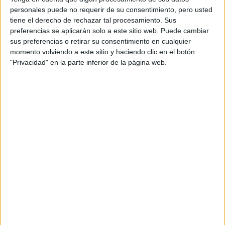
FEMINISTA
personales puede no requerir de su consentimiento, pero usted
IDEALIZADO,
tiene el derecho de rechazar tal procesamiento. Sus
PREFERÍ SER
HONESTA CON
preferencias se aplicarán solo a este sitio web. Puede cambiar
NOSOTRAS MISMAS"
sus preferencias o retirar su consentimiento en cualquier
momento volviendo a este sitio y haciendo clic en el botón
CÓMO FUE LA
"Privacidad" en la parte inferior de la página web.
CREACIÓN DEL
ESTILO DE
GRISELDA SICILIANI
EN "ENVIDIOSA",
SEGÚN LA
DISEÑADORA DE
VESTUARIO DE LA
SERIE DE NETFLIX
-Para mí fue muy hermoso y te diría que también aliviador.
La actuación siempre fue un interés muy genuino, no
recuerdo un momento de mi vida donde no me haya
gustado actuar, era de las que estaba en todas las obras
del colegio, fue algo tan natural que tardé en entender