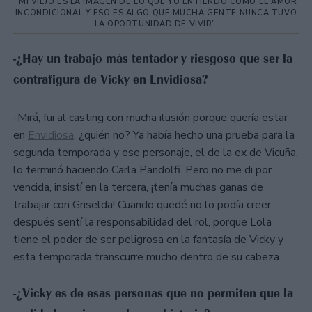
“MI VIEJO ES LA IMAGEN DE LO QUE YO ENTIENDO COMO EL AMOR
INCONDICIONAL Y ESO ES ALGO QUE MUCHA GENTE NUNCA TUVO
LA OPORTUNIDAD DE VIVIR”.
-¿Hay un trabajo más tentador y riesgoso que ser la
contrafigura de Vicky en Envidiosa?
-Mirá, fui al casting con mucha ilusión porque quería estar
en
Envidiosa
, ¿quién no? Ya había hecho una prueba para la
segunda temporada y ese personaje, el de la ex de Vicuña,
lo terminó haciendo Carla Pandolfi. Pero no me di por
vencida, insistí en la tercera, ¡tenía muchas ganas de
trabajar con Griselda! Cuando quedé no lo podía creer,
después sentí la responsabilidad del rol, porque Lola
tiene el poder de ser peligrosa en la fantasía de Vicky y
esta temporada transcurre mucho dentro de su cabeza.
-¿Vicky es de esas personas que no permiten que la