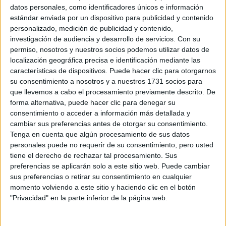
datos personales, como identificadores únicos e información
TAMBIÉN TE PUEDE INTERESAR
estándar enviada por un dispositivo para publicidad y contenido
personalizado, medición de publicidad y contenido,
JEANS
investigación de audiencia y desarrollo de servicios.
Con su
ACAMPANADOS DE
permiso, nosotros y nuestros socios podemos utilizar datos de
REGRESO: IDEAS DE
localización geográfica precisa e identificación mediante las
LOOKS CON
características de dispositivos. Puede hacer clic para otorgarnos
BÁSICOS
su consentimiento a nosotros y a nuestros 1731 socios para
que llevemos a cabo el procesamiento previamente descrito. De
forma alternativa, puede hacer clic para denegar su
LOOKS BÁSICOS
consentimiento o acceder a información más detallada y
CON JEANS ANCHOS
PARA CERRAR EL
cambiar sus preferencias antes de otorgar su consentimiento.
INVIERNO 2026
Tenga en cuenta que algún procesamiento de sus datos
personales puede no requerir de su consentimiento, pero usted
tiene el derecho de rechazar tal procesamiento. Sus
preferencias se aplicarán solo a este sitio web. Puede cambiar
CONOCÉ A ESTAS
sus preferencias o retirar su consentimiento en cualquier
CINCO MUJERES
momento volviendo a este sitio y haciendo clic en el botón
LATINAS QUE
"Privacidad" en la parte inferior de la página web.
TRANSFORMAN LA
MODA DE LA
REGIÓN