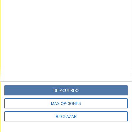
TEMAS:
MODA
ZAPATILLA
BASICO
BLANCO
Comentarios
DE ACUERDO
MÁS OPCIONES
RECHAZAR