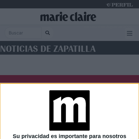
Thursday 6 de August de 2026
NOTICIAS DE ZAPATILLA
Diario Perfil
Caras
Noticias
Fortuna
Hombre
Weekend
Parabrisas
Supercampo
Su privacidad es importante para nosotros