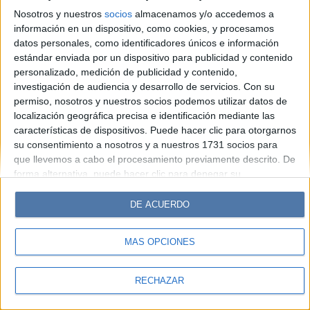
Look
Luz
Mía
Lunateen
Break
BATimes
Nosotros y nuestros
socios
almacenamos y/o accedemos a
información en un dispositivo, como cookies, y procesamos
© Perfil.com 2006-2019 - Todos los derechos reservados
datos personales, como identificadores únicos e información
Registro de Propiedad Intelectual: Nro. 5346433
estándar enviada por un dispositivo para publicidad y contenido
personalizado, medición de publicidad y contenido,
investigación de audiencia y desarrollo de servicios.
Con su
permiso, nosotros y nuestros socios podemos utilizar datos de
localización geográfica precisa e identificación mediante las
características de dispositivos. Puede hacer clic para otorgarnos
su consentimiento a nosotros y a nuestros 1731 socios para
que llevemos a cabo el procesamiento previamente descrito. De
forma alternativa, puede hacer clic para denegar su
consentimiento o acceder a información más detallada y
cambiar sus preferencias antes de otorgar su consentimiento.
DE ACUERDO
Tenga en cuenta que algún procesamiento de sus datos
personales puede no requerir de su consentimiento, pero usted
MÁS OPCIONES
tiene el derecho de rechazar tal procesamiento. Sus
preferencias se aplicarán solo a este sitio web. Puede cambiar
sus preferencias o retirar su consentimiento en cualquier
RECHAZAR
momento volviendo a este sitio y haciendo clic en el botón
"Privacidad" en la parte inferior de la página web.