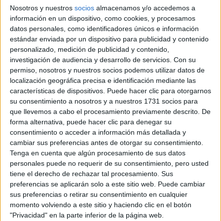
TRANSFORMAN LA
Nosotros y nuestros
socios
almacenamos y/o accedemos a
MODA DE LA
información en un dispositivo, como cookies, y procesamos
REGIÓN
datos personales, como identificadores únicos e información
estándar enviada por un dispositivo para publicidad y contenido
CONOCÉ EL
personalizado, medición de publicidad y contenido,
ACCESORIO QUE
investigación de audiencia y desarrollo de servicios.
Con su
CUIDA TU PELO Y
permiso, nosotros y nuestros socios podemos utilizar datos de
LEVANTA TU
OUTFIT EN
localización geográfica precisa e identificación mediante las
INSTANTES
características de dispositivos. Puede hacer clic para otorgarnos
su consentimiento a nosotros y a nuestros 1731 socios para
que llevemos a cabo el procesamiento previamente descrito. De
forma alternativa, puede hacer clic para denegar su
consentimiento o acceder a información más detallada y
cambiar sus preferencias antes de otorgar su consentimiento.
Tenga en cuenta que algún procesamiento de sus datos
personales puede no requerir de su consentimiento, pero usted
tiene el derecho de rechazar tal procesamiento. Sus
preferencias se aplicarán solo a este sitio web. Puede cambiar
sus preferencias o retirar su consentimiento en cualquier
momento volviendo a este sitio y haciendo clic en el botón
"Privacidad" en la parte inferior de la página web.