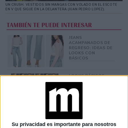
UN CRUSH. VESTIDOS SIN MANGAS CON VOLADO EN EL ESCOTE
EN V QUE SIGUE EN LA DELANTERA (JUAN PEDRO LOPEZ).
TAMBIÉN TE PUEDE INTERESAR
JEANS
ACAMPANADOS DE
REGRESO: IDEAS DE
LOOKS CON
BÁSICOS
LOOKS BÁSICOS
CON JEANS ANCHOS
PARA CERRAR EL
INVIERNO 2026
CONOCÉ A ESTAS
CINCO MUJERES
Su privacidad es importante para nosotros
LATINAS QUE