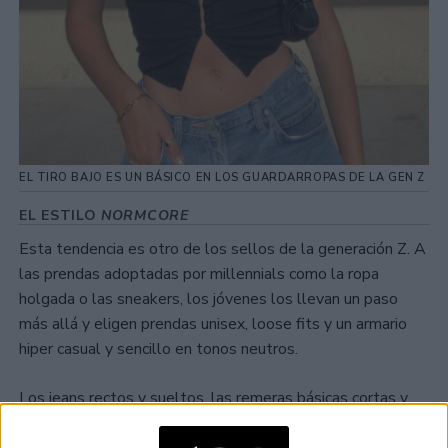
EL TIRO BAJO ES UN BÁSICO EN LOS GUARDARROPAS DE LA GEN Z
EL ESTILO
NORMCORE
Esta tendencia es otro de los sellos de la generación Z. A
las prendas adoptadas por millennials como la ropa
holgada o las sneakers, los jóvenes los llevan un paso
más allá y eligen prendas unisex, loose fits y un armario
hiper casual y sencillo en tonos neutros.
Los jeans rectos y sueltos, las remeras básicas cortas y
anchas y las zapatillas urbanas se imponen.