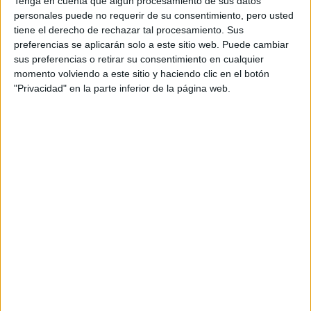
Tenga en cuenta que algún procesamiento de sus datos
personales puede no requerir de su consentimiento, pero usted
tiene el derecho de rechazar tal procesamiento. Sus
preferencias se aplicarán solo a este sitio web. Puede cambiar
sus preferencias o retirar su consentimiento en cualquier
momento volviendo a este sitio y haciendo clic en el botón
"Privacidad" en la parte inferior de la página web.
LAS SNEAKERS SON PREFERIDAS SOBRE LOS ZAPATOS DE TACO
TAMBIÉN TE PUEDE INTERESAR
5 TENDENCIAS DE
MODA 2026 QUE
SEGURO PODRÁS