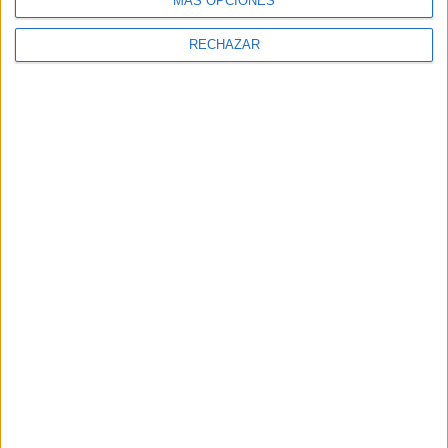
MÁS OPCIONES
RECHAZAR
GALERÍA DE IMÁGENES
Accedé a los beneficios para suscriptores
Contenidos exclusivos
Sorteos
Descuentos en publicaciones
Participación en los eventos organizados por
Editorial Perfil.