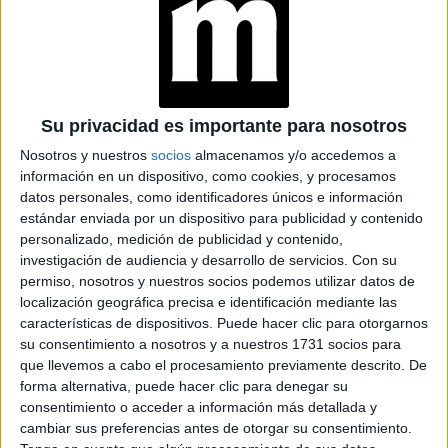
MÁS ZAPATILLAS, MENOS TACOS
Las sneakers que impusieron sus padres como una
alternativa a los looks formales, se convierten en un
infaltable para los más chicos. No existen límites al
momento de elegir un modelo, solo deben ser los más
Su privacidad es importante para nosotros
buscados.
Nosotros y nuestros
socios
almacenamos y/o accedemos a
información en un dispositivo, como cookies, y procesamos
datos personales, como identificadores únicos e información
estándar enviada por un dispositivo para publicidad y contenido
personalizado, medición de publicidad y contenido,
investigación de audiencia y desarrollo de servicios.
Con su
permiso, nosotros y nuestros socios podemos utilizar datos de
localización geográfica precisa e identificación mediante las
características de dispositivos. Puede hacer clic para otorgarnos
su consentimiento a nosotros y a nuestros 1731 socios para
que llevemos a cabo el procesamiento previamente descrito. De
forma alternativa, puede hacer clic para denegar su
consentimiento o acceder a información más detallada y
cambiar sus preferencias antes de otorgar su consentimiento.