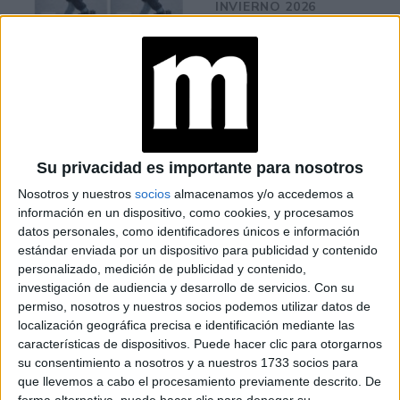
INVIERNO 2026
CONOCÉ A ESTAS
CINCO MUJERES
LATINAS QUE
TRANSFORMAN LA
MODA DE LA
REGIÓN
Su privacidad es importante para nosotros
Nosotros y nuestros
socios
almacenamos y/o accedemos a
información en un dispositivo, como cookies, y procesamos
datos personales, como identificadores únicos e información
Para quienes no se animen a lucir transparencias sin ropa
estándar enviada por un dispositivo para publicidad y contenido
interior, llevarla debajo de otra prenda es opción, así como
personalizado, medición de publicidad y contenido,
también elegir algún diseño que tenga transparencias sólo
investigación de audiencia y desarrollo de servicios.
Con su
permiso, nosotros y nuestros socios podemos utilizar datos de
en detalles.
localización geográfica precisa e identificación mediante las
características de dispositivos. Puede hacer clic para otorgarnos
Leroy Beaulieu
Para rematar su estilismo,
sumó
su consentimiento a nosotros y a nuestros 1733 socios para
pendientes largos con pedrería y un minibolso negro.
que llevemos a cabo el procesamiento previamente descrito. De