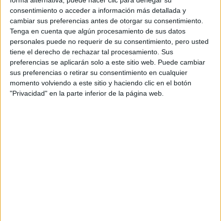
forma alternativa, puede hacer clic para denegar su
La manicura en tono carmín y el pelo alisado. En cuanto al
consentimiento o acceder a información más detallada y
makeup, llevó la mirada ultra marcada y los labios
cambiar sus preferencias antes de otorgar su consentimiento.
en
nude
.
Tenga en cuenta que algún procesamiento de sus datos
personales puede no requerir de su consentimiento, pero usted
confirma
Con esta apuesta Philippine Leroy Beaulieu
tiene el derecho de rechazar tal procesamiento. Sus
preferencias se aplicarán solo a este sitio web. Puede cambiar
que es una de nuestras musas francesas
.
sus preferencias o retirar su consentimiento en cualquier
momento volviendo a este sitio y haciendo clic en el botón
GALERÍA DE IMÁGENES
"Privacidad" en la parte inferior de la página web.
Accedé a los beneficios para suscriptores
Contenidos exclusivos