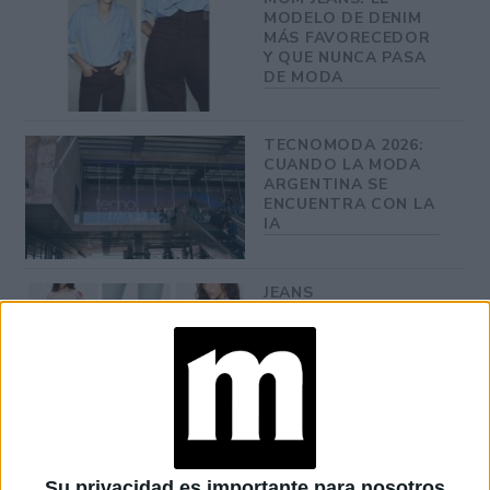
MODELO DE DENIM
MÁS FAVORECEDOR
Y QUE NUNCA PASA
DE MODA
TECNOMODA 2026:
CUANDO LA MODA
ARGENTINA SE
ENCUENTRA CON LA
IA
JEANS
ACAMPANADOS DE
REGRESO: IDEAS DE
LOOKS CON
BÁSICOS
LOOKS BÁSICOS
CON JEANS ANCHOS
PARA CERRAR EL
Su privacidad es importante para nosotros