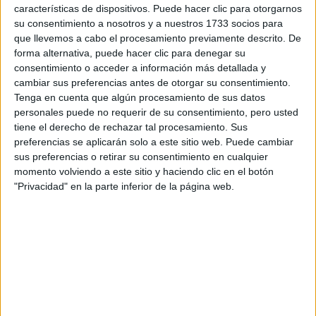
características de dispositivos. Puede hacer clic para otorgarnos
su consentimiento a nosotros y a nuestros 1733 socios para
que llevemos a cabo el procesamiento previamente descrito. De
forma alternativa, puede hacer clic para denegar su
Las protagonistas indiscutidas de esta colección son las
consentimiento o acceder a información más detallada y
PWRFRAME TR Stardust
, unas zapatillas con silueta de
cambiar sus preferencias antes de otorgar su consentimiento.
colores metálicos, luminosos y estampas multicolor. Entre
Tenga en cuenta que algún procesamiento de sus datos
los detalles clave que acompañan a este modelo se
personales puede no requerir de su consentimiento, pero usted
tiene el derecho de rechazar tal procesamiento. Sus
PWRFRAME y
encuentra la entresuela diseñada con
preferencias se aplicarán solo a este sitio web. Puede cambiar
PROFOAM
, que fusiona estabilidad y amortiguación. A su
sus preferencias o retirar su consentimiento en cualquier
momento volviendo a este sitio y haciendo clic en el botón
cuenta con caucho PUMAGRIP para tracción en
vez,
"Privacidad" en la parte inferior de la página web.
múltiples superficies
y durabilidad durante los
movimientos de entrenamiento.
A esta propuesta se le suma una colección de sportswear
que incluye un top deportivo, calzas, y chaqueta que
aportan ese toque trendy al outfit de entrenamiento
diario sin perder la comodidad y el soporte.