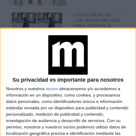
LOOKS BÁSICOS
CON JEANS ANCHOS
PARA CERRAR EL
INVIERNO 2026
CONOCÉ A ESTAS
CINCO MUJERES
LATINAS QUE
TRANSFORMAN LA
MODA DE LA
Su privacidad es importante para nosotros
REGIÓN
Nosotros y nuestros
socios
almacenamos y/o accedemos a
información en un dispositivo, como cookies, y procesamos
CONOCÉ EL
datos personales, como identificadores únicos e información
ACCESORIO QUE
estándar enviada por un dispositivo para publicidad y contenido
CUIDA TU PELO Y
LEVANTA TU
personalizado, medición de publicidad y contenido,
OUTFIT EN
investigación de audiencia y desarrollo de servicios.
Con su
INSTANTES
permiso, nosotros y nuestros socios podemos utilizar datos de
localización geográfica precisa e identificación mediante las