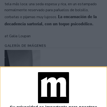
tela más loca: una seda espesa y rica, en un estampado
normalmente reservado para pañuelos de bolsillo,
La encarnación de la
corbatas o pijamas muy lujosos.
decadencia sartorial, con un toque psicodélico.
at Galia Loupan
GALERÍA DE IMÁGENES
Accedé a los beneficios para suscriptores
Contenidos exclusivos