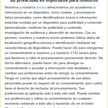
Su privacidad es importante para nosotros
Sorteos
Nosotros y nuestros
socios
almacenamos y/o accedemos a
Descuentos en publicaciones
información en un dispositivo, como cookies, y procesamos
Participación en los eventos organizados por
datos personales, como identificadores únicos e información
estándar enviada por un dispositivo para publicidad y contenido
Editorial Perfil.
personalizado, medición de publicidad y contenido,
investigación de audiencia y desarrollo de servicios.
Con su
Suscribite ahora
permiso, nosotros y nuestros socios podemos utilizar datos de
localización geográfica precisa e identificación mediante las
características de dispositivos. Puede hacer clic para otorgarnos
su consentimiento a nosotros y a nuestros 1731 socios para
COMPARTÍ ESTA NOTA
que llevemos a cabo el procesamiento previamente descrito. De
forma alternativa, puede hacer clic para denegar su
consentimiento o acceder a información más detallada y
EN ESTA NOTA
cambiar sus preferencias antes de otorgar su consentimiento.
Tenga en cuenta que algún procesamiento de sus datos
TEMAS:
PRADA
GIVENCHY
TENDENCIAS
LOOKS
personales puede no requerir de su consentimiento, pero usted
tiene el derecho de rechazar tal procesamiento. Sus
preferencias se aplicarán solo a este sitio web. Puede cambiar
Comentarios
sus preferencias o retirar su consentimiento en cualquier
momento volviendo a este sitio y haciendo clic en el botón