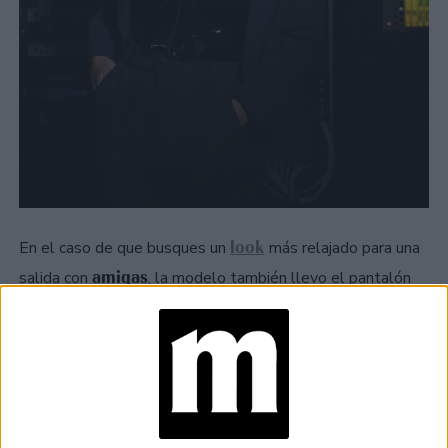
look
En el caso de que busques un
más relajado para una
amigas
salida con
, la modelo también llevo el pantalón
de la marca con un top de encaje elastizado al estilo
corset
, con aro metálico en busto y detalle de terminación
con puntilla en copa de busto y ruedo.
TAMBIÉN TE PUEDE INTERESAR