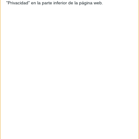
CUIDA TU PELO Y
"Privacidad" en la parte inferior de la página web.
LEVANTA TU
OUTFIT EN
INSTANTES