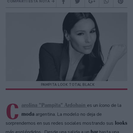
COMPARTÍ ESTA NOTA
PAMPITA LOOK TOTAL BLACK
C
arolina "Pampita" Ardohaín
es un ícono de la
moda
argentina. La modelo no deja de
looks
sorprendernos en sus redes sociales mostrando sus
bar
más espléndidos. Desde una salida a un
hasta una