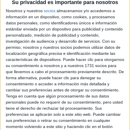
Su privacidad es importante para nosotros
JEANS
ACAMPANADOS DE
Nosotros y nuestros
socios
almacenamos y/o accedemos a
REGRESO: IDEAS DE
información en un dispositivo, como cookies, y procesamos
LOOKS CON
datos personales, como identificadores únicos e información
BÁSICOS
estándar enviada por un dispositivo para publicidad y contenido
personalizado, medición de publicidad y contenido,
investigación de audiencia y desarrollo de servicios.
Con su
LOOKS BÁSICOS
permiso, nosotros y nuestros socios podemos utilizar datos de
CON JEANS ANCHOS
PARA CERRAR EL
localización geográfica precisa e identificación mediante las
INVIERNO 2026
características de dispositivos. Puede hacer clic para otorgarnos
su consentimiento a nosotros y a nuestros 1731 socios para
que llevemos a cabo el procesamiento previamente descrito. De
forma alternativa, puede hacer clic para denegar su
CONOCÉ A ESTAS
consentimiento o acceder a información más detallada y
CINCO MUJERES
cambiar sus preferencias antes de otorgar su consentimiento.
LATINAS QUE
Tenga en cuenta que algún procesamiento de sus datos
TRANSFORMAN LA
personales puede no requerir de su consentimiento, pero usted
MODA DE LA
REGIÓN
tiene el derecho de rechazar tal procesamiento. Sus
preferencias se aplicarán solo a este sitio web. Puede cambiar
sus preferencias o retirar su consentimiento en cualquier
CONOCÉ EL
momento volviendo a este sitio y haciendo clic en el botón
ACCESORIO QUE