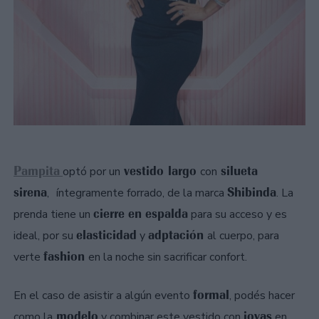
Pampita
vestido largo
silueta
optó por un
con
sirena
Shibinda
,
íntegramente forrado, de la marca
. La
cierre en espalda
prenda tiene un
para su acceso y es
elasticidad
adptación
ideal, por su
y
al cuerpo, para
fashion
verte
en la noche sin sacrificar confort.
formal
En el caso de asistir a algún evento
, podés hacer
modelo
joyas
como la
y combinar este vestido con
en