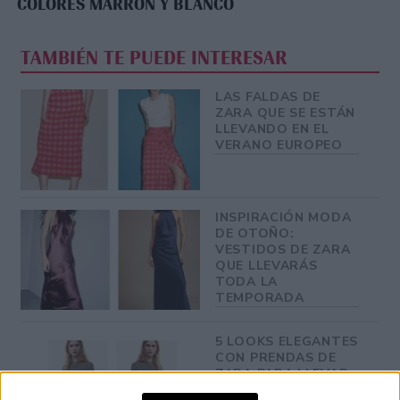
COLORES MARRÓN Y BLANCO
TAMBIÉN TE PUEDE INTERESAR
LAS FALDAS DE
ZARA QUE SE ESTÁN
LLEVANDO EN EL
VERANO EUROPEO
INSPIRACIÓN MODA
DE OTOÑO:
VESTIDOS DE ZARA
QUE LLEVARÁS
TODA LA
TEMPORADA
5 LOOKS ELEGANTES
CON PRENDAS DE
ZARA PARA LLEVAR
EN OTOÑO