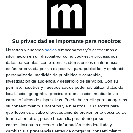
ADIDAS SAMBA DE
VACA: LA NUEVA
OBSESIÓN PARA EL
OTOÑO E INVIERNO
Su privacidad es importante para nosotros
Nosotros y nuestros
socios
almacenamos y/o accedemos a
información en un dispositivo, como cookies, y procesamos
datos personales, como identificadores únicos e información
estándar enviada por un dispositivo para publicidad y contenido
el Mocha
Los colores marrón y blanco, así como
personalizado, medición de publicidad y contenido,
investigación de audiencia y desarrollo de servicios.
Con su
Mousse, que fue catalogado color del año
, hace parte
permiso, nosotros y nuestros socios podemos utilizar datos de
de la paleta de estas zapatillas tendenciosas, que
localización geográfica precisa e identificación mediante las
además de originales, son muy cómodas.
características de dispositivos. Puede hacer clic para otorgarnos
su consentimiento a nosotros y a nuestros 1733 socios para
que llevemos a cabo el procesamiento previamente descrito. De
forma alternativa, puede hacer clic para denegar su
consentimiento o acceder a información más detallada y
cambiar sus preferencias antes de otorgar su consentimiento.