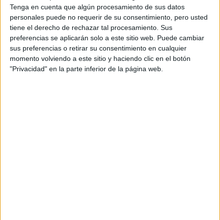
Tenga en cuenta que algún procesamiento de sus datos
personales puede no requerir de su consentimiento, pero usted
tiene el derecho de rechazar tal procesamiento. Sus
preferencias se aplicarán solo a este sitio web. Puede cambiar
sus preferencias o retirar su consentimiento en cualquier
ADIDAS DE VACA
momento volviendo a este sitio y haciendo clic en el botón
"Privacidad" en la parte inferior de la página web.
Replicando los mejores looks de los
fashion lovers
, estas
zapatillas con estampado de vaca
, pueden llevarse
con maxi falda, o minifalda para los pocos días cálidos que
le restan al Cono Sur.