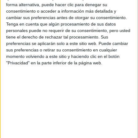
restos de telas de su marca Jacquemus
envuelto con
,
forma alternativa, puede hacer clic para denegar su
el diseñador vuelve a innovar con su forma de llegar a los
consentimiento o acceder a información más detallada y
cambiar sus preferencias antes de otorgar su consentimiento.
clientes, preparándolos para vivir la primavera de una
Tenga en cuenta que algún procesamiento de sus datos
forma diferente.
personales puede no requerir de su consentimiento, pero usted
tiene el derecho de rechazar tal procesamiento. Sus
preferencias se aplicarán solo a este sitio web. Puede cambiar
sus preferencias o retirar su consentimiento en cualquier
momento volviendo a este sitio y haciendo clic en el botón
"Privacidad" en la parte inferior de la página web.
View this post on Instagram