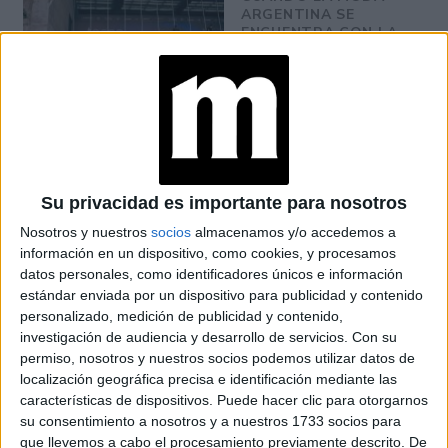
ARGENTINA SE
ENCUENTRA CON LA
IA
JEANS
ACAMPANADOS DE
REGRESO: IDEAS DE
LOOKS CON
BÁSICOS
Su privacidad es importante para nosotros
Nosotros y nuestros
socios
almacenamos y/o accedemos a
información en un dispositivo, como cookies, y procesamos
datos personales, como identificadores únicos e información
estándar enviada por un dispositivo para publicidad y contenido
personalizado, medición de publicidad y contenido,
FLORES BY JACQUEMUS
investigación de audiencia y desarrollo de servicios.
Con su
permiso, nosotros y nuestros socios podemos utilizar datos de
Simon Porte Jacquemus hace su sueño realidad y tendrá
localización geográfica precisa e identificación mediante las
características de dispositivos. Puede hacer clic para otorgarnos
su propia florería que estará situada en París del 27 de
su consentimiento a nosotros y a nuestros 1733 socios para
marzo al 3 de abril. Cada ramo será único ya que estará
que llevemos a cabo el procesamiento previamente descrito. De