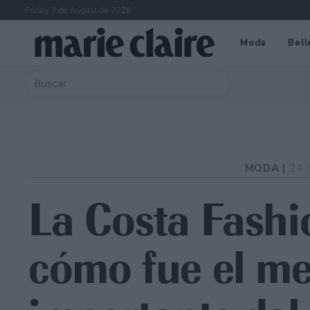
Friday 7 de August de 2026
Moda
Bell
MODA |
24-
La Costa Fashi
cómo fue el me