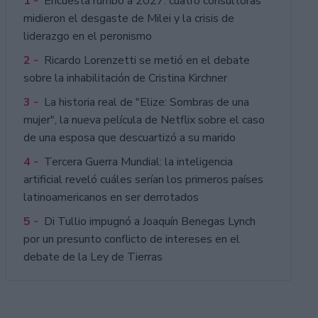
1 -
Encuesta rumbo a 2027: cuatro consultoras
midieron el desgaste de Milei y la crisis de
liderazgo en el peronismo
2 -
Ricardo Lorenzetti se metió en el debate
sobre la inhabilitación de Cristina Kirchner
3 -
La historia real de "Elize: Sombras de una
mujer", la nueva película de Netflix sobre el caso
de una esposa que descuartizó a su marido
4 -
Tercera Guerra Mundial: la inteligencia
artificial reveló cuáles serían los primeros países
latinoamericanos en ser derrotados
5 -
Di Tullio impugnó a Joaquín Benegas Lynch
por un presunto conflicto de intereses en el
debate de la Ley de Tierras