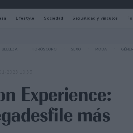
eza
Lifestyle
Sociedad
Sexualidad y vínculos
Fo
BELLEZA
HORÓSCOPO
SEXO
MODA
GÉNE
01-2023 10:35
on Experience:
gadesfile más