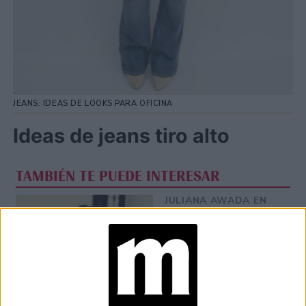
JEANS: IDEAS DE LOOKS PARA OFICINA
Ideas de jeans tiro alto
TAMBIÉN TE PUEDE INTERESAR
JULIANA AWADA EN
JEANS Y REMERA
CREÓ UN LOOK
PARA CUALQUIER
OCASIÓN
JEANS: CHARLOTTE
CASIRAGHI LLEVÓ A
UN DESFILE DE