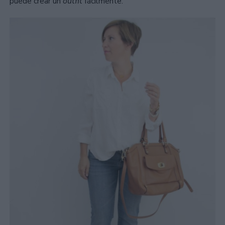
puede crear un
outfit
fácilmente.