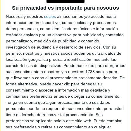
CHANEL ESTA
Su privacidad es importante para nosotros
TENDENCIA
ATEMPORAL
Nosotros y nuestros
socios
almacenamos y/o accedemos a
información en un dispositivo, como cookies, y procesamos
CHINA SUÁREZ Y EL
datos personales, como identificadores únicos e información
JEAN OCHENTOSO
DE GUCCI QUE
estándar enviada por un dispositivo para publicidad y contenido
QUERRÁS SUMAR A
personalizado, medición de publicidad y contenido,
TU CLOSET
investigación de audiencia y desarrollo de servicios.
Con su
permiso, nosotros y nuestros socios podemos utilizar datos de
localización geográfica precisa e identificación mediante las
características de dispositivos. Puede hacer clic para otorgarnos
su consentimiento a nosotros y a nuestros 1733 socios para
que llevemos a cabo el procesamiento previamente descrito. De
look con jeans tiro alto
Esta idea de
para la oficina,
forma alternativa, puede hacer clic para denegar su
múltiples prendas
puede ser combinada con
, desde
consentimiento o acceder a información más detallada y
cambiar sus preferencias antes de otorgar su consentimiento.
oversized
sweaters, hasta blusas
.
Tenga en cuenta que algún procesamiento de sus datos
personales puede no requerir de su consentimiento, pero usted
tiene el derecho de rechazar tal procesamiento. Sus
preferencias se aplicarán solo a este sitio web. Puede cambiar
sus preferencias o retirar su consentimiento en cualquier