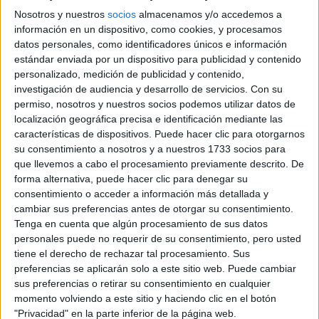
piedras naturales autóctonas en 2014. También
Nosotros y nuestros
socios
almacenamos y/o accedemos a
incursionamos en Uruguay con nuestra línea zero waste,
información en un dispositivo, como cookies, y procesamos
creando nuevas piezas mediante nuestros desperdicios.
datos personales, como identificadores únicos e información
Viajamos a Londres a especializamos en la técnica del
estándar enviada por un dispositivo para publicidad y contenido
plisado, adentrándonos a un mundo nuevo que en nuestro
personalizado, medición de publicidad y contenido,
investigación de audiencia y desarrollo de servicios.
Con su
país no esta explotado. Hace dos años innovamos con
permiso, nosotros y nuestros socios podemos utilizar datos de
sobrantes de aluminio como pieza central de nuestros
localización geográfica precisa e identificación mediante las
vestidos. Y tenemos muchos planes a futuro, entre ellos
características de dispositivos. Puede hacer clic para otorgarnos
apliques en resina, telas luminosas, etc. Tenemos una
su consentimiento a nosotros y a nuestros 1733 socios para
estética bastante futurista y nos basamos en lo lineal a la
que llevemos a cabo el procesamiento previamente descrito. De
hora de crear.
forma alternativa, puede hacer clic para denegar su
consentimiento o acceder a información más detallada y
cambiar sus preferencias antes de otorgar su consentimiento.
Tenga en cuenta que algún procesamiento de sus datos
personales puede no requerir de su consentimiento, pero usted
tiene el derecho de rechazar tal procesamiento. Sus
preferencias se aplicarán solo a este sitio web. Puede cambiar
sus preferencias o retirar su consentimiento en cualquier
momento volviendo a este sitio y haciendo clic en el botón
"Privacidad" en la parte inferior de la página web.