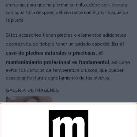
embargo, para que no pierdan su brillo, debe ser aclarada
con agua tibia después del contacto con el mar o agua de
la pileta.
Si los accesorios tienen piedras o elementos adicionales
En el
decorativos, se deberá tener un cuidado especial.
caso de piedras naturales o preciosas, el
mantenimiento profesional es fundamental
, así como
evitar los cambios de temperatura bruscos, que pueden
ocasionar fractura y agrietamiento de las piedras.
GALERÍA DE IMÁGENES