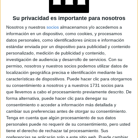
Su privacidad es importante para nosotros
Accedé a los beneficios para suscriptores
Nosotros y nuestros
socios
almacenamos y/o accedemos a
Contenidos exclusivos
información en un dispositivo, como cookies, y procesamos
Sorteos
datos personales, como identificadores únicos e información
estándar enviada por un dispositivo para publicidad y contenido
Descuentos en publicaciones
personalizado, medición de publicidad y contenido,
Participación en los eventos organizados por
investigación de audiencia y desarrollo de servicios.
Con su
Editorial Perfil.
permiso, nosotros y nuestros socios podemos utilizar datos de
localización geográfica precisa e identificación mediante las
Suscribite ahora
características de dispositivos. Puede hacer clic para otorgarnos
su consentimiento a nosotros y a nuestros 1731 socios para
que llevemos a cabo el procesamiento previamente descrito. De
forma alternativa, puede hacer clic para denegar su
COMPARTÍ ESTA NOTA
consentimiento o acceder a información más detallada y
cambiar sus preferencias antes de otorgar su consentimiento.
Tenga en cuenta que algún procesamiento de sus datos
EN ESTA NOTA
personales puede no requerir de su consentimiento, pero usted
tiene el derecho de rechazar tal procesamiento. Sus
preferencias se aplicarán solo a este sitio web. Puede cambiar