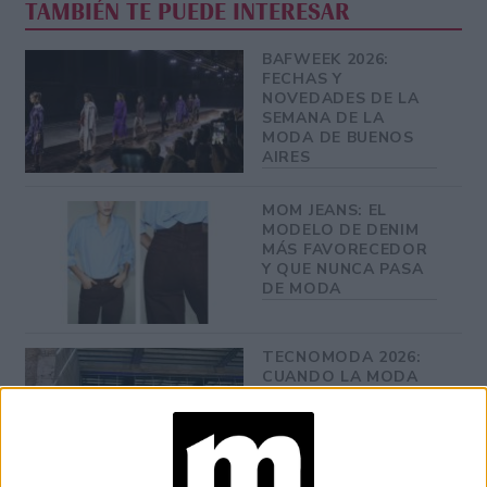
TAMBIÉN TE PUEDE INTERESAR
BAFWEEK 2026:
FECHAS Y
NOVEDADES DE LA
SEMANA DE LA
MODA DE BUENOS
AIRES
MOM JEANS: EL
MODELO DE DENIM
MÁS FAVORECEDOR
Y QUE NUNCA PASA
DE MODA
TECNOMODA 2026:
CUANDO LA MODA
ARGENTINA SE
ENCUENTRA CON LA
IA