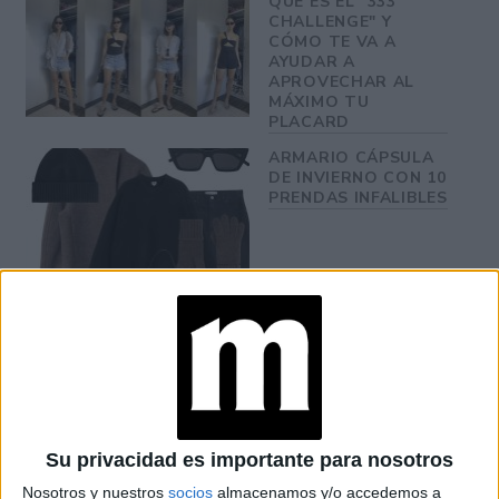
QUÉ ES EL "333
CHALLENGE" Y
CÓMO TE VA A
AYUDAR A
APROVECHAR AL
MÁXIMO TU
PLACARD
ARMARIO CÁPSULA
DE INVIERNO CON 10
PRENDAS INFALIBLES
JULIANA AWADA
TIENE EL ABRIGO
PERFECTO PARA
LOS DÍAS DE FRÍO:
EL CARDIGAN GRIS
Su privacidad es importante para nosotros
Nosotros y nuestros
socios
almacenamos y/o accedemos a