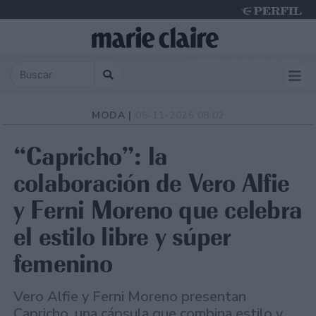
Saturday 8 de August de 2026
MODA |
05-11-2025 08:02
“Capricho”: la
colaboración de Vero Alfie
y Ferni Moreno que celebra
el estilo libre y súper
femenino
Vero Alfie y Ferni Moreno presentan
Capricho, una cápsula que combina estilo y