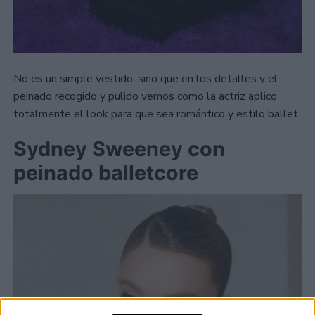
No es un simple vestido, sino que en los detalles y el
peinado recogido y pulido vemos como la actriz aplico
totalmente el look para que sea romántico y estilo ballet.
Sydney Sweeney con
peinado balletcore