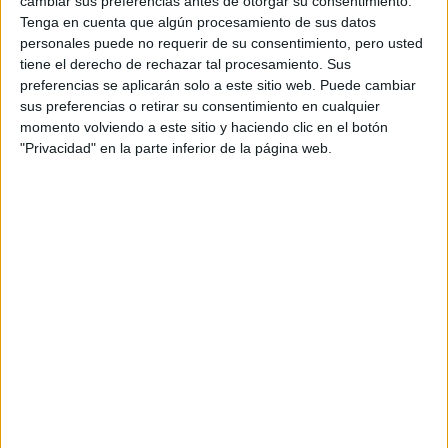
cambiar sus preferencias antes de otorgar su consentimiento.
LOOKS BÁSICOS
Tenga en cuenta que algún procesamiento de sus datos
CON JEANS ANCHOS
personales puede no requerir de su consentimiento, pero usted
PARA CERRAR EL
tiene el derecho de rechazar tal procesamiento. Sus
INVIERNO 2026
preferencias se aplicarán solo a este sitio web. Puede cambiar
sus preferencias o retirar su consentimiento en cualquier
momento volviendo a este sitio y haciendo clic en el botón
CONOCÉ A ESTAS
"Privacidad" en la parte inferior de la página web.
CINCO MUJERES
LATINAS QUE
TRANSFORMAN LA
MODA DE LA
REGIÓN
CONOCÉ EL
ACCESORIO QUE
CUIDA TU PELO Y
LEVANTA TU
OUTFIT EN
INSTANTES